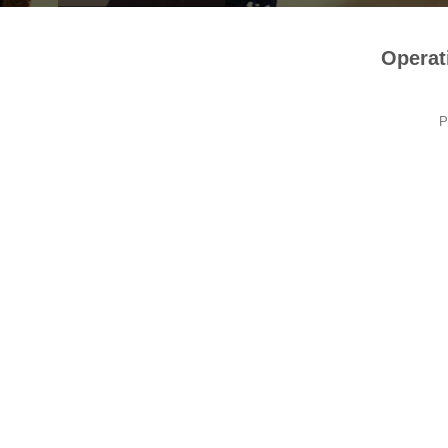
Operat
P