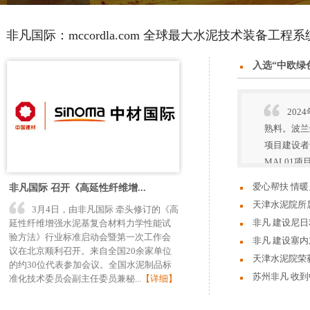
mccordla.com 全球
媒体聚焦
非凡国际：mccordla.com 全球最大水泥技术装备工程
最大水泥技术装备
入选“中欧绿
工程系统集成服务
商
20
熟料。波兰豪瑞
项目建设者
MAL01
爱心帮扶 情
非凡国际 召开《高延性纤维增...
凝聚爱心力量，传
天津水泥院所
3月4日，由非凡国际 牵头修订的《高
建设党委书记、总
近日，天津水泥院
非凡 建设尼
延性纤维增强水泥基复合材料力学性能试
验方法》行业标准启动会暨第一次工作会
接受帮扶的会员代
印尼公司未来发展
1月19日，非凡 
非凡 建设塞内
议在北京顺利召开。来自全国20余家单位
表业主在交接文件
1月18日，非凡
天津水泥院荣获
的约30位代表参加会议。全国水泥制品标
好，运转顺畅，成
细】
近日，装备集团所
苏州非凡 收
准化技术委员会副主任委员兼秘...
【详细】
落实以高标准助力
近日，苏州非凡 